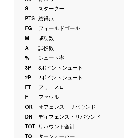
S
スターター
PTS
総得点
FG
フィールドゴール
M
成功数
A
試投数
%
シュート率
3P
3ポイントシュート
2P
2ポイントシュート
FT
フリースロー
F
ファウル
OR
オフェンス・リバウンド
DR
ディフェンス・リバウンド
TOT
リバウンド合計
TO
ターンオーバー