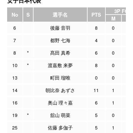
女子日本代表
3P FG
No
S
選手名
PTS
M
A
6
後藤 音羽
8
0
1
7
都野 七海
4
0
3
8
*
髙田 真希
6
0
1
10
*
渡嘉敷 来夢
8
0
1
13
町田 瑠唯
0
0
0
14
朝比奈 あずさ
11
1
2
16
奥山 理々嘉
6
1
2
19
*
舘山 萌菜
5
0
1
25
佐藤 多伽子
5
1
2