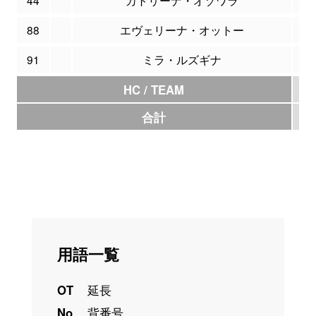
44
*
カトリーナ・オゾワラ
7
88
エヴェリーナ・オットー
2
91
ミラ・ルズギナ
1
HC / TEAM
0
合計
7
用語一覧
OT
延長
No
背番号