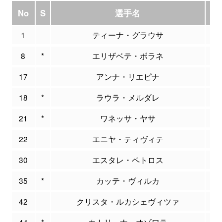
No
S
選手名
PT
1
ティーナ・グラウサ
2
8
*
エリザベテ・ボラネ
1
17
アンナ・リエピナ
0
18
*
ラウラ・メルダレ
6
21
*
ワネッサ・ヤサ
1
22
エニヤ・ティヴィテ
4
30
エスタレ・ペトロス
0
35
*
カッテ・ヴィルカ
1
42
クリスタ・ルカシェヴィツァ
2