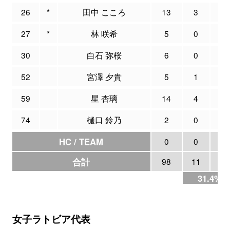
26
*
田中 こころ
13
3
6
27
*
林 咲希
5
0
2
30
白石 弥桜
6
0
0
52
宮澤 夕貴
5
1
3
59
星 杏璃
14
4
11
74
樋口 鈴乃
2
0
0
HC / TEAM
0
0
0
合計
98
11
35
31.4%
女子ラトビア代表