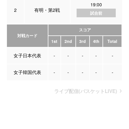
19:00
2
有明・第2戦
試合前
スコア
対戦カード
1st
2nd
3rd
4th
Total
女子日本代表
-
-
-
-
-
女子韓国代表
-
-
-
-
-
ライブ配信(バスケットLIVE)