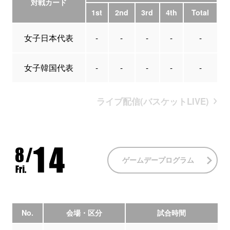
対戦カード
1st
2nd
3rd
4th
Total
女子日本代表
-
-
-
-
-
女子韓国代表
-
-
-
-
-
ライブ配信(バスケットLIVE)
ゲームデープログラム
No.
会場・区分
試合時間