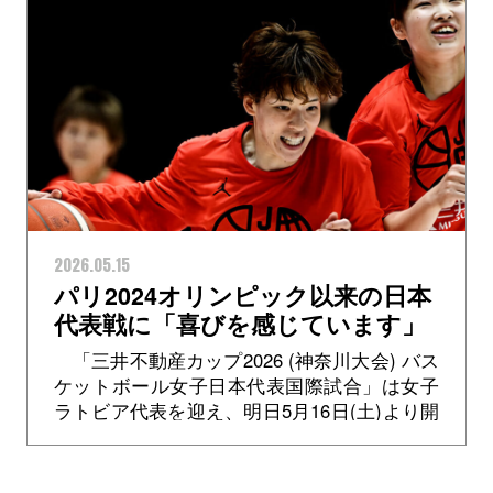
2026.05.15
パリ2024オリンピック以来の日本
代表戦に「喜びを感じています」
林咲希選手
「三井不動産カップ2026 (神奈川大会) バス
ケットボール女子日本代表国際試合」は女子
ラトビア代表を迎え、明日5月16日(土)より開
幕します。本日5月15日(金)は会場となる横浜
BUNTAIにて前...