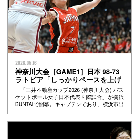
2026.05.16
神奈川大会［GAME1］日本 98-73
ラトビア「しっかりペースを上げ
ること、前からプレッシャーをか
「三井不動産カップ2026 (神奈川大会) バス
けること」都野七海選手
ケットボール女子日本代表国際試合」が横浜
BUNTAIで開幕。キャプテンであり、横浜市出
身の#52 宮澤夕貴選手（富士通 レッドウェー
ブ）は、「19歳か...