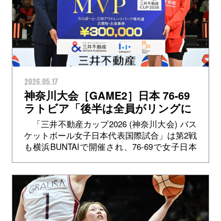
2026.05.17
神奈川大会［GAME2］日本 76-69
ラトビア「後半は全員がリングに
アタックできたところがこの勝利
「三井不動産カップ2026 (神奈川大会) バス
につながった」MVP・田中こころ
ケットボール女子日本代表国際試合」は第2戦
選手
も横浜BUNTAIで開催され、76-69で女子日本
代表が2連勝し、三井不動産カップを手にしま
した。25点差で...